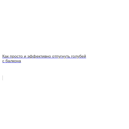
Как просто и эффективно отпугнуть голубей
с балкона